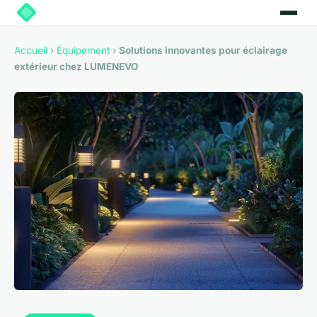
Accueil
›
Équipement
›
Solutions innovantes pour éclairage
extérieur chez LUMENEVO